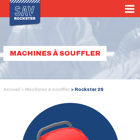
MACHINES À SOUFFLER
Accueil >
Machines à souffler
> Rockster 2S