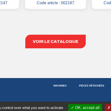
2147
Code article :
002167
Code
VOIR LE CATALOGUE
MACHINES
PIÈCES DÉTACHÉES
 control over what you want to activate
OK, accept all
|
MENTIONS LÉGALES & RGPD
PLAN D