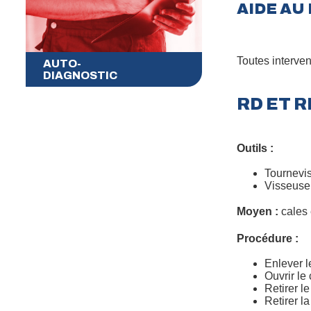
AIDE A
Toutes interven
AUTO-
DIAGNOSTIC
RD ET R
Outils :
Tournevis
Visseuse
Moyen :
cales 
Procédure :
Enlever l
Ouvrir le
Retirer l
Retirer l