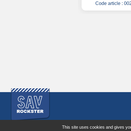
Code article :
001810
Code article :
00
This site uses cookies and gives you