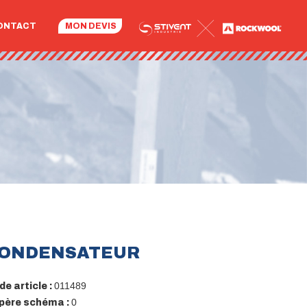
ONTACT
MON DEVIS
ONDENSATEUR
011489
e article :
0
père schéma :