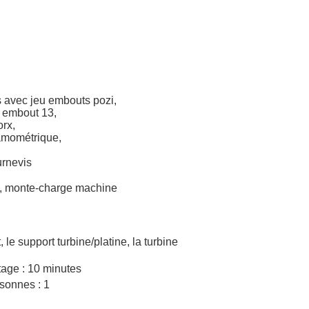
 avec jeu embouts pozi,
 embout 13,
orx,
amométrique,
urnevis
, monte-charge machine
, le support turbine/platine, la turbine
age : 10 minutes
sonnes : 1