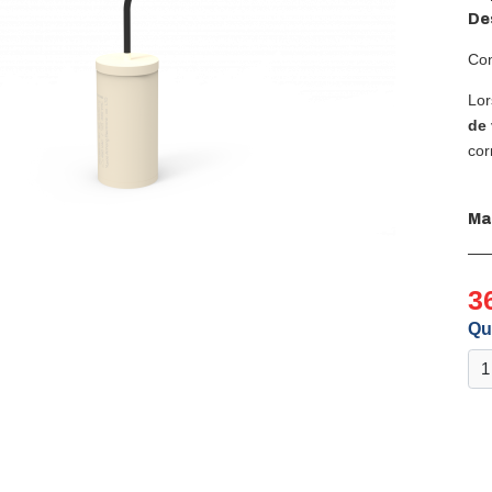
Des
Con
Lor
de 
cor
Ma
3
Qu