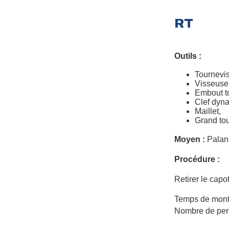
RT
Outils :
Tournevis
Visseuse
Embout t
Clef dyn
Maillet,
Grand to
Moyen :
Palan
Procédure :
Retirer le capot
Temps de mont
Nombre de per