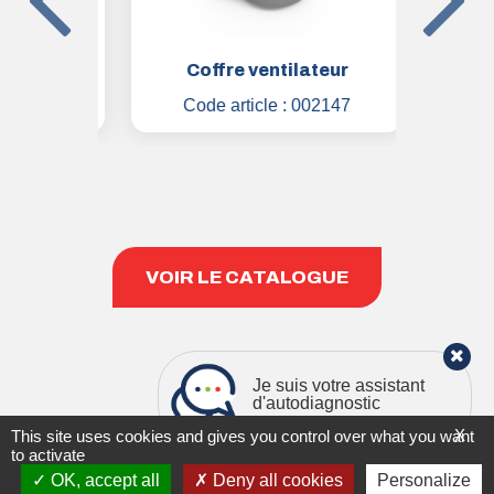
tation
Coffre ventilateur
Ma
1810
Code article :
002147
Code
VOIR LE CATALOGUE
Je suis votre assistant
d'autodiagnostic
X
This site uses cookies and gives you control over what you want
to activate
|
MENTIONS LÉGALES & RGPD
PLAN DU SITE
OK, accept all
Deny all cookies
Personalize
Copyright 2021
STIVENT INDUSTRIE
Création
GENIUS AND CO