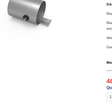
Des
Man
Man
enc
Att
Gar
Ma
4
Qu