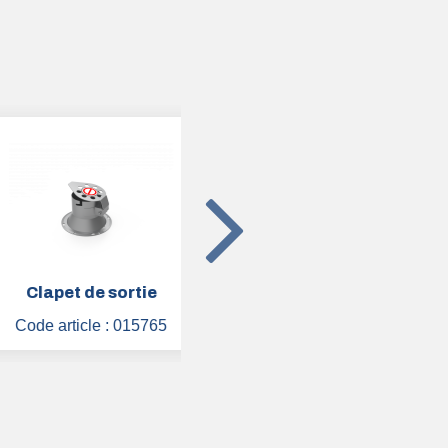
apet de sortie
Balise complète avec LED
 article :
015765
Code article :
004175