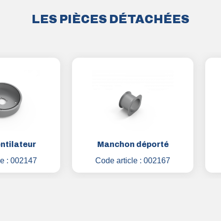
LES PIÈCES DÉTACHÉES
teur
Manchon déporté
Cl
2147
Code article :
002167
Code