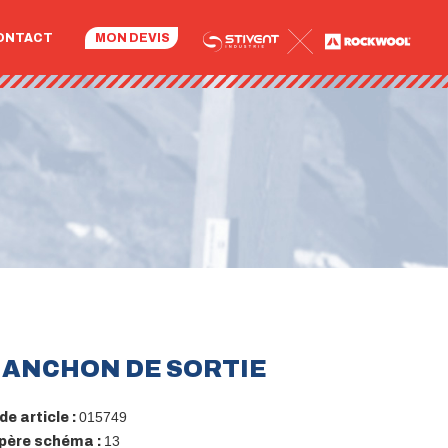
ONTACT
MON DEVIS
ANCHON DE SORTIE
015749
e article :
13
père schéma :