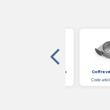
Cordon d'alimentation
Coffre ventila
Code article :
001810
Code article :
00