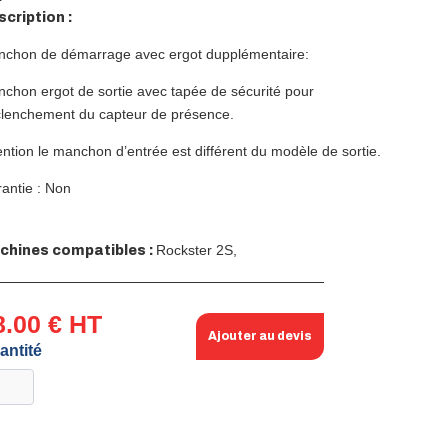
cription :
chon de démarrage avec ergot dupplémentaire:
chon ergot de sortie avec tapée de sécurité pour
lenchement du capteur de présence.
ention le manchon d’entrée est différent du modèle de sortie.
antie : Non
Rockster 2S,
chines compatibles :
8.00 € HT
Ajouter au devis
antité