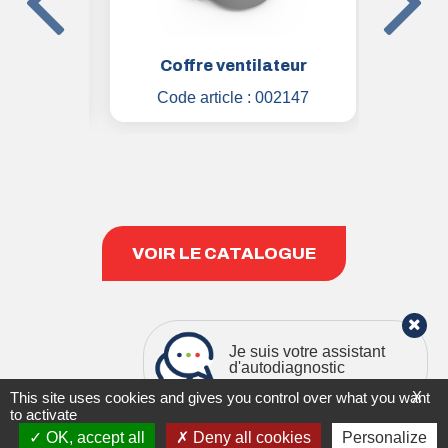
tation
Coffre ventilateur
Ma
1810
Code article :
002147
Code
VOIR LE CATALOGUE
Je suis votre assistant
d'autodiagnostic
X
This site uses cookies and gives you control over what you want
to activate
|
MENTIONS LÉGALES & RGPD
PLAN DU SITE
OK, accept all
Deny all cookies
Personalize
Copyright 2021
STIVENT INDUSTRIE
Création
GENIUS AND CO