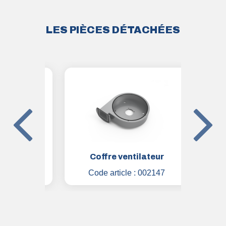
LES PIÈCES DÉTACHÉES
tation
Coffre ventilateur
Ma
1810
Code article :
002147
Code