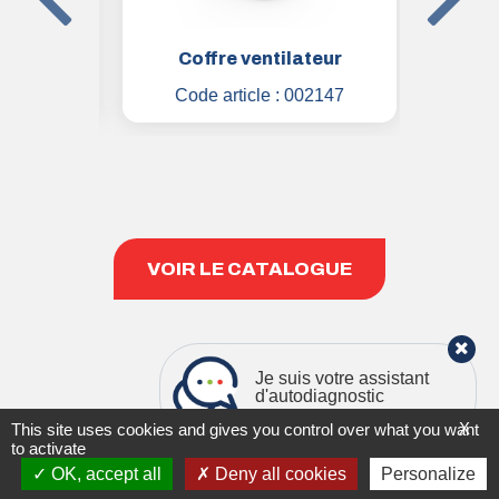
tation
Coffre ventilateur
Ma
1810
Code article :
002147
Code
VOIR LE CATALOGUE
Je suis votre assistant
d'autodiagnostic
X
This site uses cookies and gives you control over what you want
to activate
|
MENTIONS LÉGALES & RGPD
PLAN DU SITE
OK, accept all
Deny all cookies
Personalize
Copyright 2021
STIVENT INDUSTRIE
Création
GENIUS AND CO