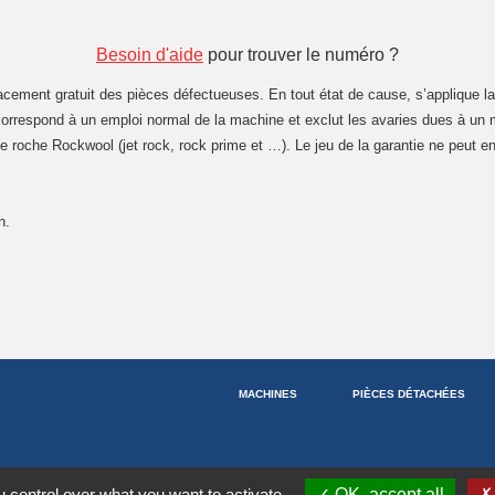
Besoin d'aide
pour trouver le numéro ?
lacement gratuit des pièces défectueuses. En tout état de cause, s’applique 
 correspond à un emploi normal de la machine et exclut les avaries dues à un 
 de roche Rockwool (jet rock, rock prime et …). Le jeu de la garantie ne peut 
n.
MACHINES
PIÈCES DÉTACHÉES
 control over what you want to activate
OK, accept all