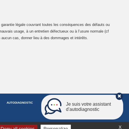
la garantie légale couvrant toutes les conséquences des défauts ou
mauvais usage, à un entretien défectueux ou à l’usure normale (cf
en aucun cas, donner lieu à des dommages et intérêts.
AUTODIAGNOSTIC
FAQ
CONTACT
MON DEVIS
Je suis votre assistant
d'autodiagnostic
X
Deny all cookies
Personalize